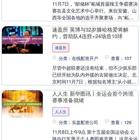
11月7日，“邮储杯”柘城首届辣王争霸赛决
赛在县文化艺术中心举行。来自安徽、山
西等全国各地的选手齐聚赛场，向“柘城
辣椒”发起终极挑战。 京东科技、香港远
速盈所 英博与32岁滕哈格爱将解
东食品、....
约，曾助队4连胜+24场造10球
速盈所
分类：在线配资开户
查看：107
尽管中超联赛还没有结束，但不少俱乐部
已经开始为队内外援的去留做出决定。北
京时间11月7日，根据知名博主“从小就是
大连球迷”的确认，中超大连英博俱乐部
人人生 新华图讯丨全运会首个跨境
已经与32岁....
赛事准备就绪
人人生
分类：实盘配资公司
查看：126
11月8日上午9点 第十五届全国运动会 公
路自行车男子个人赛即将开赛！ 这是全运