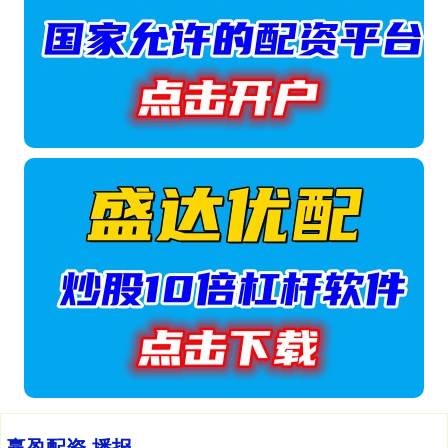
赢盈配资 播报