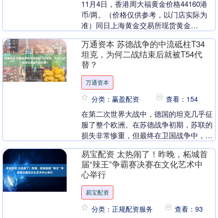
11月4日，香港周大福黄金价格44160港
币/两。（价格仅供参考，以门店实际为
准）同日上海黄金交易所现货黄金
AU9999最新价为914.5元/克。 以上内容
万通资本 苏德战争的中流砥柱T34
为本....
坦克，为何二战结束后就被T54代
替？
万通资本
分类：赢盈配资
查看：154
在第二次世界大战中，德国的坦克几乎征
服了整个欧洲。在苏德战争初期，苏联的
损失非常惨重，但最终在卫国战争中，苏
联人民成功阻止了德国的进攻。卫国战争
易宝配资 太热闹了！昨晚，柘城首
的胜利，除了苏联....
届“辣王”争霸赛决赛在文化艺术中
心举行
易宝配资
分类：正规配资服务
查看：93