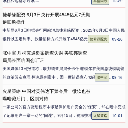
讯社和迈赫尔通讯....
12-29
卓盛国际
捷希缘配资 6月3日央行开展4545亿元7天期
逆回购操作
中新网6月3日电据央行网站消息捷希缘配资，2025年6月3日中国人民
银行以固定利率、数量招标方式开展了4545亿元逆回购....
09-26
捷希源配资
涨中宝 对柯克遇刺案调查失误 美联邦调查
局局长面临国会听证
美国媒体13日报道称，联邦调查局局长卡什·帕特尔在美国总统特朗普
的政治盟友查理·柯克遇刺案中，因一度错误宣布“嫌疑人已被....
09-16
涨中宝
火星策略 中国对英伟达下禁令后，微软也被
曝暗藏后门，区别对待
一家公司的官方驱动程序本该是保护用户安全的“保安”，却在暗中变成
了记录用户一举一动的“间谍”。9月15日，资深技术员“玄....
10-01
火星策略