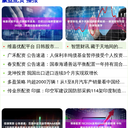
维嘉优配平台 日韩股市走高：日经225指数首破50000点、
智慧财讯 藏于天地间的奢雅秘境——解读豪华别墅的多维美学
广禾配资 公告速递：人保利丰纯债基金暂停接受个人投资者申购业
春安配资 公告速递：国泰海通善远平衡配置一年持有混合(FOF
龙坤投资 我国出口进口连续3个月实现双增长
多盈策略 均超2000万辆！从1至8月汽车产销量看中国经济向
传金所配资 印媒：印空军建议国防部采购114架印度制造战机，