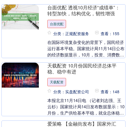
破解发展难题，为发展增动力、激活
台面优配 透视10月经济“成绩单”：
力”。 “十四五”....
转型加快，结构优化，韧性增强
台面优配
分类：正规配资服务
查看：155
在国际环境复杂变化的背景下，国民经济
运行基本平稳。国家统计局11月14日公布
的经济数据显示，10月，投资、消费数据
虽然增速略有回落，但是结构持续优化，
天载配资 10月份国民经济总体平
新质生产力....
稳、稳中有进
天载配资
分类：实盘配资公司
查看：148
本报北京11月14日电 （记者刘志强、王
云杉）国家统计局14日发布数据显示：10
月份，生产供给基本平稳，就业总体稳
定，物价有所改善，新动能培育壮大，国
爱策略 【金融街发布】国家外汇
民经济保持....