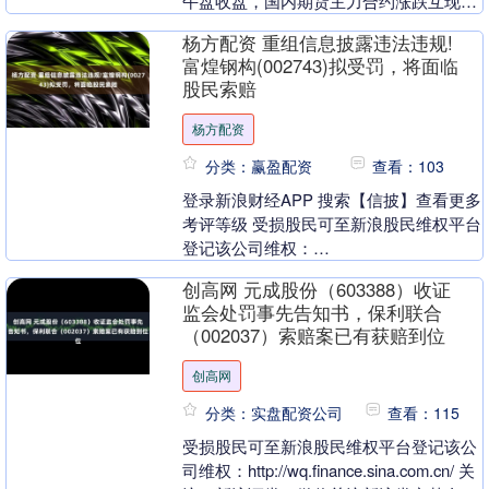
午盘收盘，国内期货主力合约涨跌互现。
沪银涨超3%，沪金、菜油涨超2%，....
杨方配资 重组信息披露违法违规!
富煌钢构(002743)拟受罚，将面临
股民索赔
杨方配资
分类：赢盈配资
查看：103
登录新浪财经APP 搜索【信披】查看更多
考评等级 受损股民可至新浪股民维权平台
登记该公司维权：
http://wq.finance.sina.com.cn/ 关注....
创高网 元成股份（603388）收证
监会处罚事先告知书，保利联合
（002037）索赔案已有获赔到位
创高网
分类：实盘配资公司
查看：115
受损股民可至新浪股民维权平台登记该公
司维权：http://wq.finance.sina.com.cn/ 关