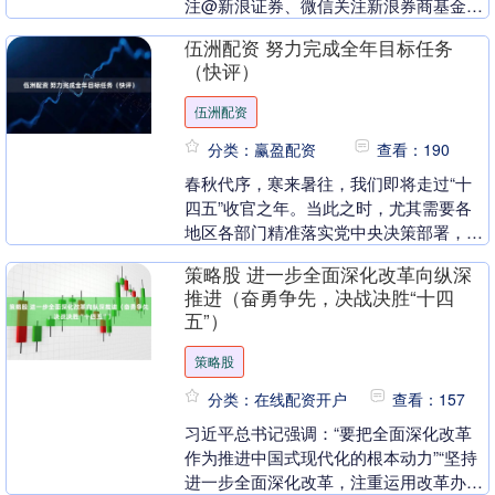
注@新浪证券、微信关注新浪券商基金、
百度搜索新浪股民....
伍洲配资 努力完成全年目标任务
（快评）
伍洲配资
分类：赢盈配资
查看：190
春秋代序，寒来暑往，我们即将走过“十
四五”收官之年。当此之时，尤其需要各
地区各部门精准落实党中央决策部署，努
力完成全年目标任务。 一方面，坚定信
策略股 进一步全面深化改革向纵深
心、保持定力。今....
推进（奋勇争先，决战决胜“十四
五”）
策略股
分类：在线配资开户
查看：157
习近平总书记强调：“要把全面深化改革
作为推进中国式现代化的根本动力”“坚持
进一步全面深化改革，注重运用改革办法