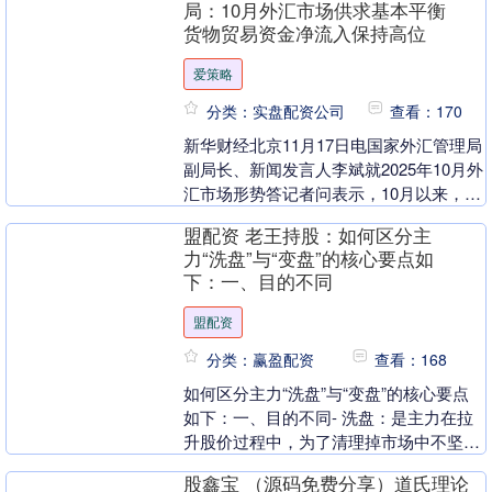
局：10月外汇市场供求基本平衡
货物贸易资金净流入保持高位
爱策略
分类：实盘配资公司
查看：170
新华财经北京11月17日电国家外汇管理局
副局长、新闻发言人李斌就2025年10月外
汇市场形势答记者问表示，10月以来，国
际金融市场波动性有所上升，美元指数总
盟配资 老王持股：如何区分主
体上....
力“洗盘”与“变盘”的核心要点如
下：一、目的不同
盟配资
分类：赢盈配资
查看：168
如何区分主力“洗盘”与“变盘”的核心要点
如下：一、目的不同- 洗盘：是主力在拉
升股价过程中，为了清理掉市场中不坚定
的浮动筹码，抬高整体持仓成本，从而减
股鑫宝 （源码免费分享）道氏理论
轻后续拉升....