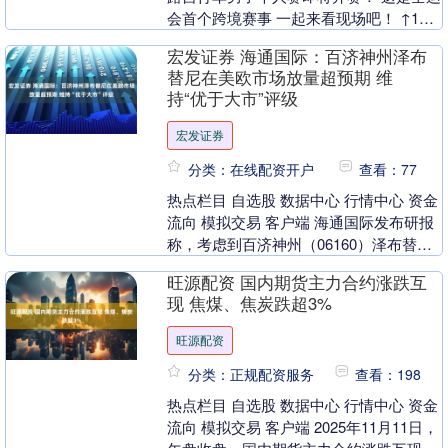
会首个跨境赛事 一起来看现场吧！ ↑11
月8日，在前置安检区，工作人员在查验
宏发证券 海通国际：百济神州泽布
各代....
替尼在美欧市场放量超预期 维
持“优于大市”评级
宏发证券
分类：在线配资开户
查看：77
热点栏目 自选股 数据中心 行情中心 资金
流向 模拟交易 客户端 海通国际发布研报
称，考虑到百济神州（06160）泽布替尼
在美国及欧洲市场的放量超该行预期，故
旺源配资 国内期货主力合约涨跌互
上....
现 焦煤、焦炭跌超3%
旺源配资
分类：正规配资服务
查看：198
热点栏目 自选股 数据中心 行情中心 资金
流向 模拟交易 客户端 2025年11月11日，