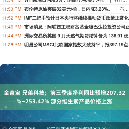
11:53 PM
布伦特原油突破82美元/桶，日内涨3.23%。
布伦特原油突破82美元/桶，日内涨3.23%。
11:52 PM
IMF二把手预计日本央行将继续推动货币政策正常化
11:46 PM
11:44 PM
洲际交易
11:38 PM
明晟公司MSCI北欧国家指数大致持平，报3
金富宝 兄弟科技：前三季度净利同比预增207.32%—