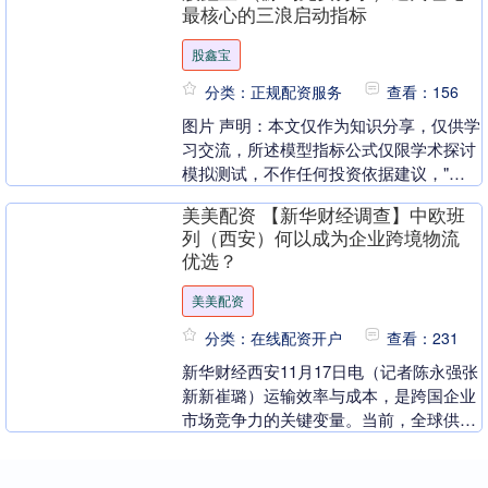
最核心的三浪启动指标
股鑫宝
分类：正规配资服务
查看：156
图片 声明：本文仅作为知识分享，仅供学
习交流，所述模型指标公式仅限学术探讨
模拟测试，不作任何投资依据建议，"基
于开源数据集的理论推演"，请勿用作法
美美配资 【新华财经调查】中欧班
律禁止之外用途....
列（西安）何以成为企业跨境物流
优选？
美美配资
分类：在线配资开户
查看：231
新华财经西安11月17日电（记者陈永强张
新新崔璐）运输效率与成本，是跨国企业
市场竞争力的关键变量。当前，全球供应
链格局正加速重构，自丝绸之路起点西安
延伸出的“钢....