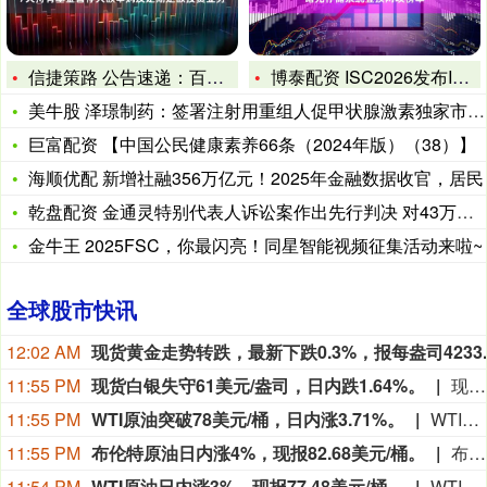
信捷策路 公告速递：百嘉中证同业存单AAA指数7天持有基金暂
博泰配资 ISC2026发布IO500最新榜单 中科曙光存储
美牛股 泽璟制药：签署注射用重组人促甲状腺激素独家市场推广服
巨富配资 【中国公民健康素养66条（2024年版）（38）】
海顺优配 新增社融356万亿元！2025年金融数据收官，居民
乾盘配资 金通灵特别代表人诉讼案作出先行判决 对43万余名投
金牛王 2025FSC，你最闪亮！同星智能视频征集活动来啦~
全球股市快讯
12:02 AM
11:55 PM
现货白银失守61美元/盎司，日内跌1.64%。
现货白银失守61美元/盎司，日内跌1.64%。
11:55 PM
WTI原油突破78美元/桶，日内涨3.71%。
WTI原油突破78美元/桶，日内涨3.71%。
11:55 PM
布伦特原油日内涨4%，现报82.68美元/桶。
布伦特原油日内涨4%，现报82.68美元/桶。
11:54 PM
WTI原油日内涨3%，现报77.48美元/桶。
WTI原油日内涨3%，现报77.48美元/桶。