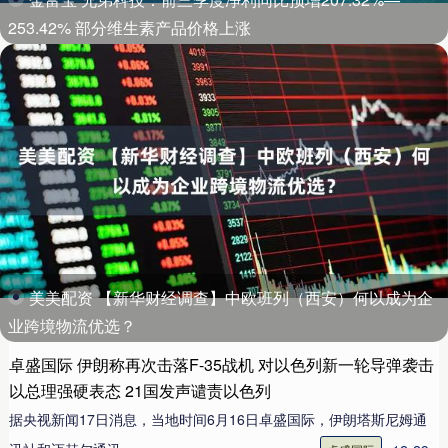
253.42% 部分维生素产品价格上涨
美美配资 【新华财经调查】中欧班列（西安）何以成为企
业跨境物流优选？
卓盛国际 伊朗称再次击落F-35战机 对以色列新一轮导弹袭击
以总理强硬表态 21国发声谴责以色列
据央视新闻17日消息，当地时间6月16日卓盛国际，伊朗塔斯尼姆通